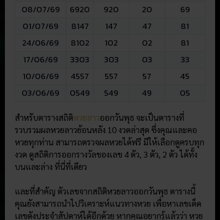
08/07/69
6920
920
20
69
01/07/69
8147
147
47
81
24/06/69
8102
102
02
81
17/06/69
3303
303
03
33
10/06/69
4557
557
57
45
03/06/69
0549
549
49
05
สำหรับตารางสถิติ
หวยลาว
ออกวันพุธ จะเป็นตารางที่
รวบรวมผลหวยลาวย้อนหลัง 10 งวดล่าสุด ซึ่งคุณและคอ
หวยทุกท่าน สามารถตรวจผลหวยได้ฟรี มีให้เลือกดูครบทุก
งวด ดูสถิติการออกรางวัลของเลข 4 ตัว, 3 ตัว, 2 ตัว ได้ทั้ง
บนและล่าง ที่นี่ที่เดียว
และที่สำคัญ ตัวเลขจากสถิติหวยลาวออกวันพุธ ตารางนี้
คุณยังสามารถนำไปวิเคราะห์แนวทางหวย เพื่อหาเลขเด็ด
เลขดังประจำสัปดาห์ได้อีกด้วย หากคุณอยากรู้แล้วว่า หวย