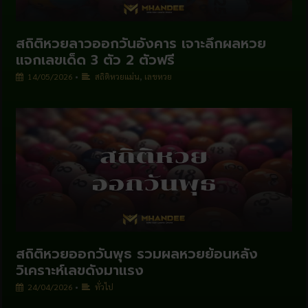
สถิติหวยลาวออกวันอังคาร เจาะลึกผลหวย
แจกเลขเด็ด 3 ตัว 2 ตัวฟรี
14/05/2026
•
สถิติหวยแม่น
,
เลขหวย
สถิติหวยออกวันพุธ รวมผลหวยย้อนหลัง
วิเคราะห์เลขดังมาแรง
24/04/2026
•
ทั่วไป