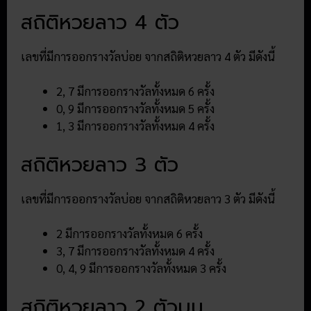
สถิติหวยลาว 4 ตัว
เลขที่มีการออกรางวัลบ่อย จากสถิติหวยลาว 4 ตัว มีดังนี้
2, 7 มีการออกรางวัลทั้งหมด 6 ครั้ง
0, 9 มีการออกรางวัลทั้งหมด 5 ครั้ง
1, 3 มีการออกรางวัลทั้งหมด 4 ครั้ง
สถิติหวยลาว 3 ตัว
เลขที่มีการออกรางวัลบ่อย จากสถิติหวยลาว 3 ตัว มีดังนี้
2 มีการออกรางวัลทั้งหมด 6 ครั้ง
3, 7 มีการออกรางวัลทั้งหมด 4 ครั้ง
0, 4, 9 มีการออกรางวัลทั้งหมด 3 ครั้ง
สถิติหวยลาว 2 ตัวบน