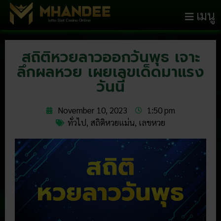
เมนู
สถิติหวยลาวออกวันพุธ เจาะ
ลึกผลหวย เผยเลขเด็ดมาแรง
วันนี้
November 10, 2023
1:50 pm
ทั่วไป
,
สถิติหวยแม่น
,
เลขหวย