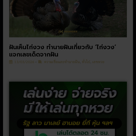
ฝันเห็นไก่งวง ทำนายฝันเกี่ยวกับ ‘ไก่งวง’
แจกเลขเด็ดจากฝัน
13/03/2026
•
ความเชื่อและทำนายฝัน
,
ทั่วไป
,
เลขหวย