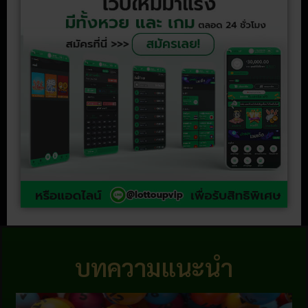
บทความแนะนำ