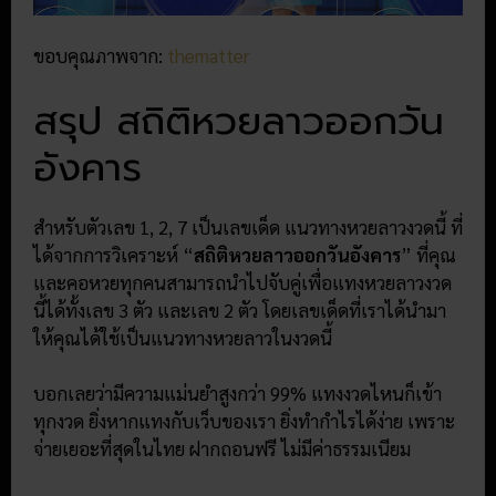
ขอบคุณภาพจาก:
thematter
สรุป สถิติหวยลาวออกวัน
อังคาร
สำหรับตัวเลข 1, 2, 7 เป็นเลขเด็ด แนวทางหวยลาวงวดนี้ ที่
ได้จากการวิเคราะห์ “
สถิติหวยลาวออกวันอังคาร
” ที่คุณ
และคอหวยทุกคนสามารถนำไปจับคู่เพื่อแทงหวยลาวงวด
นี้ได้ทั้งเลข 3 ตัว และเลข 2 ตัว โดยเลขเด็ดที่เราได้นำมา
ให้คุณได้ใช้เป็นแนวทางหวยลาวในงวดนี้
บอกเลยว่ามีความแม่นยำสูงกว่า 99% แทงงวดไหนก็เข้า
ทุกงวด ยิ่งหากแทงกับเว็บของเรา ยิ่งทำกำไรได้ง่าย เพราะ
จ่ายเยอะที่สุดในไทย ฝากถอนฟรี ไม่มีค่าธรรมเนียม