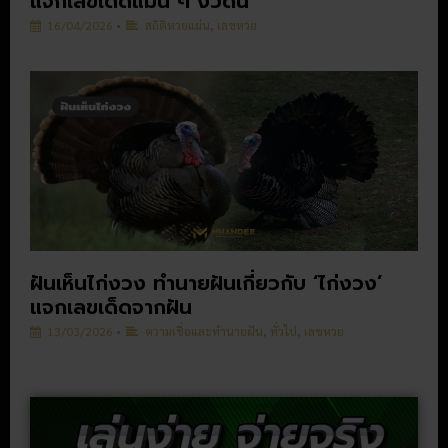
แจกเลขเด็ดแม่น ๆ งวดนี้
16/04/2026
•
สถิติหวยแม่น
,
เลขหวย
ฝันเห็นไก่งวง ทำนายฝันเกี่ยวกับ ‘ไก่งวง’
แจกเลขเด็ดจากฝัน
13/03/2026
•
ความเชื่อและทำนายฝัน
,
ทั่วไป
,
เลขหวย