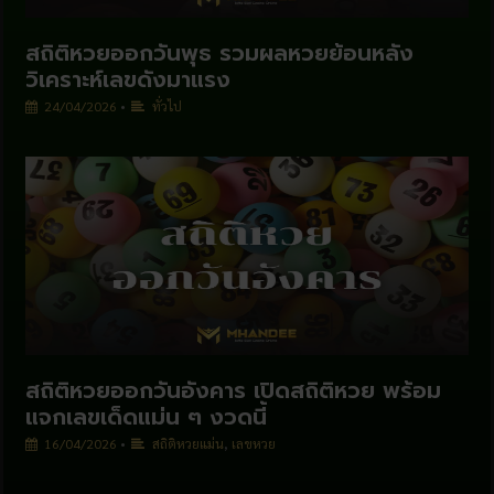
สถิติหวยออกวันพุธ รวมผลหวยย้อนหลัง
วิเคราะห์เลขดังมาแรง
24/04/2026
•
ทั่วไป
สถิติหวยออกวันอังคาร เปิดสถิติหวย พร้อม
แจกเลขเด็ดแม่น ๆ งวดนี้
16/04/2026
•
สถิติหวยแม่น
,
เลขหวย