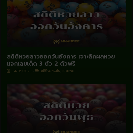
สถิติหวยลาวออกวันอังคาร เจาะลึกผลหวย
แจกเลขเด็ด 3 ตัว 2 ตัวฟรี
14/05/2026
•
สถิติหวยแม่น
,
เลขหวย