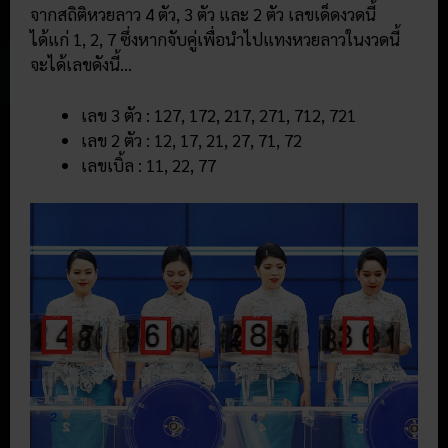
จากสถิติหวยลาว 4 ตัว, 3 ตัว และ 2 ตัว เลขเด็ดงวดนี้
ได้แก่ 1, 2, 7 ซึ่งหากจับคู่เพื่อนำไปแทงหวยลาวในงวดนี้
จะได้เลขดังนี้…
เลข 3 ตัว : 127, 172, 217, 271, 712, 721
เลข 2 ตัว : 12, 17, 21, 27, 71, 72
เลขเบิ้ล : 11, 22, 77