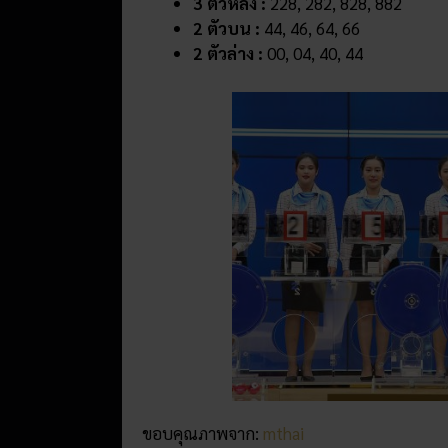
3 ตัวหลัง :
228, 282, 828, 882
2 ตัวบน :
44, 46, 64, 66
2 ตัวล่าง :
00, 04, 40, 44
ขอบคุณภาพจาก:
mthai