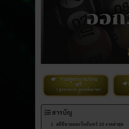
รวมสูตรหวย/เกม
ฟรี
( สูตรบาคาร่า, สูตรสล็อต ฯลฯ
)
สารบัญ
สถิติหวยออกวันจันทร์ 10 งวดล่าสุด