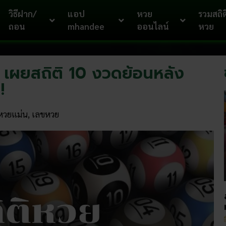
วิธีฝาก/
แอป
หวย
รวมสถิต
ถอน
mhandee
ออนไลน์
หวย
 เผยสถิติ 10 งวดย้อนหลัง
!
ิหวยแม่น
,
เลขหวย