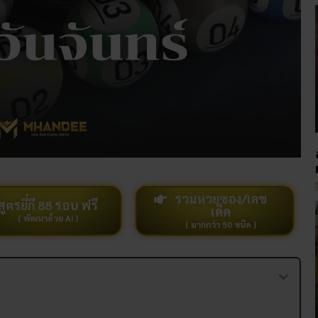
รวมหวยซอง/เลข
สูตรยี่กี 88 รอบ ฟรี
เด็ด
( พัฒนาด้วย Ai )
( มากกว่า 50 ชนิด )