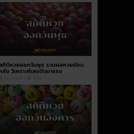
สถิติหวยออกวันพุธ รวมผลหวยย้อน
หลัง วิเคราะห์เลขดังมาแรง
24/04/2026
•
ทั่วไป