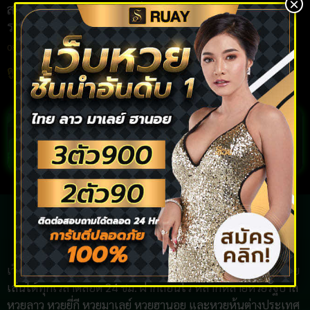
×
สถิติหวยออกวันพฤหัสบดี รวมแนวทางหวยแม่น ๆ พา
รวยทุกงวด
08/08/2025
ดูเพิ่มเติม »
เว็บแทงหวยออนไลน์ ทุกชนิด
หมานดี
จ่ายหนัก จ่ายเต็ม ทุกหวย
เล่นได้ทุกเวลาตลอด 24 ชม. ฝากถอนไว หลากหลายหวยรัฐบาล
หวยลาว หวยยี่กี หวยมาเลย์ หวยฮานอย และหวยหุ้นต่างประเทศ